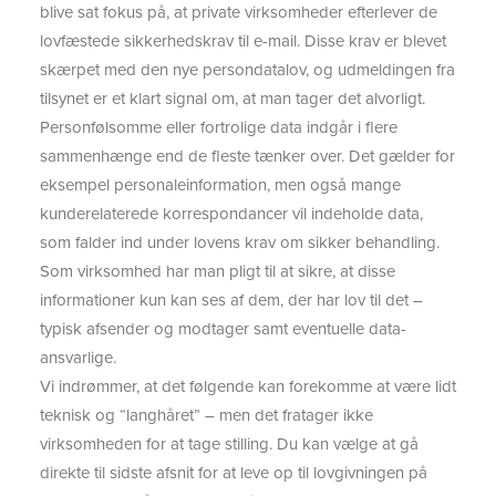
blive sat fokus på, at private virksomheder efterlever de
lovfæstede sikkerhedskrav til e-mail. Disse krav er blevet
skærpet med den nye persondatalov, og udmeldingen fra
tilsynet er et klart signal om, at man tager det alvorligt.
Personfølsomme eller fortrolige data indgår i flere
sammenhænge end de fleste tænker over. Det gælder for
eksempel personaleinformation, men også mange
kunderelaterede korrespondancer vil indeholde data,
som falder ind under lovens krav om sikker behandling.
Som virksomhed har man pligt til at sikre, at disse
informationer kun kan ses af dem, der har lov til det –
typisk afsender og modtager samt eventuelle data-
ansvarlige.
Vi indrømmer, at det følgende kan forekomme at være lidt
teknisk og “langhåret” – men det fratager ikke
virksomheden for at tage stilling. Du kan vælge at gå
direkte til sidste afsnit for at leve op til lovgivningen på